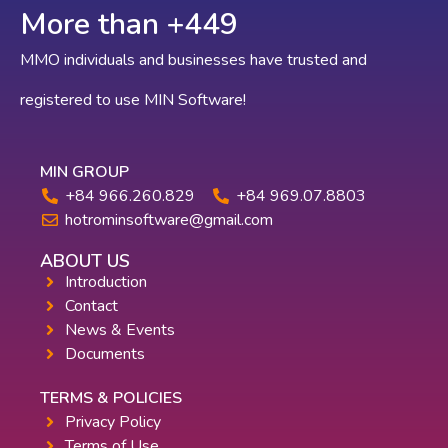
More than +
585
MMO individuals and businesses have trusted and
registered to use MIN Software!
MIN GROUP
+84 966.260.829
+84 969.07.8803
hotrominsoftware@gmail.com
ABOUT US
Introduction
Contact
News & Events
Documents
TERMS & POLICIES
Privacy Policy
Terms of Use