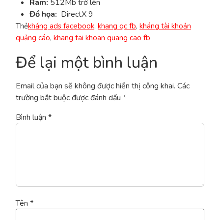
Ram:
512Mb trở lên
Đồ họa:
DirectX 9
Thẻ
kháng ads facebook
,
khang qc fb
,
kháng tài khoản
quảng cáo
,
khang tai khoan quang cao fb
Để lại một bình luận
Email của bạn sẽ không được hiển thị công khai.
Các
trường bắt buộc được đánh dấu
*
Bình luận
*
Tên
*