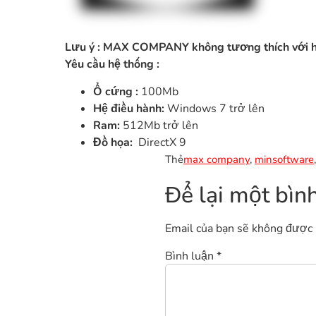
Lưu ý :
MAX COMPANY
không tương thích với 
Yêu cầu hệ thống :
Ổ cứng :
100Mb
Hệ điều hành:
Windows 7 trở lên
Ram:
512Mb trở lên
Đồ họa:
DirectX 9
Thẻ
max company
,
minsoftware
Để lại một bìn
Email của bạn sẽ không được h
Bình luận
*