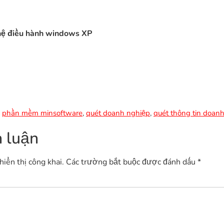
hệ điều hành windows XP
,
phần mềm minsoftware
,
quét doanh nghiệp
,
quét thông tin doan
h luận
iển thị công khai.
Các trường bắt buộc được đánh dấu
*