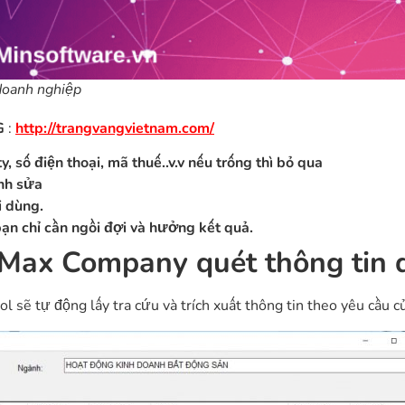
doanh nghiệp
G
:
http://trangvangvietnam.com/
, số điện thoại, mã thuế..v.v nếu trống thì bỏ qua
ỉnh sửa
i dùng.
ạn chỉ cần ngồi đợi và hưởng kết quả.
Max Company quét thông tin 
l sẽ tự động lấy tra cứu và trích xuất thông tin theo yêu cầu c