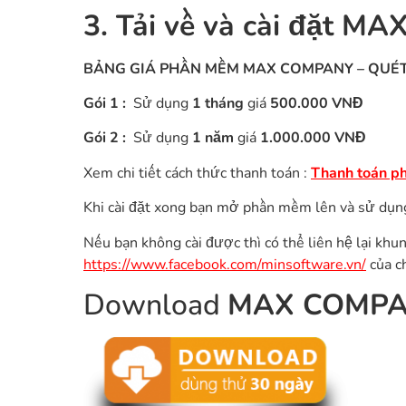
3. Tải về và cài đặt M
BẢNG GIÁ PHẦN MỀM
MAX COMPANY
–
QUÉT
Gói 1 :
Sử dụng
1 tháng
giá
500.000 VNĐ
Gói 2 :
Sử dụng
1 năm
giá
1.000.000 VNĐ
Xem chi tiết cách thức thanh toán :
Thanh toán p
Khi cài đặt xong bạn mở phần mềm lên và sử dụn
Nếu bạn không cài được thì có thể liên hệ lại khu
https://www.facebook.com/minsoftware.vn/
của ch
Download
MAX COMP