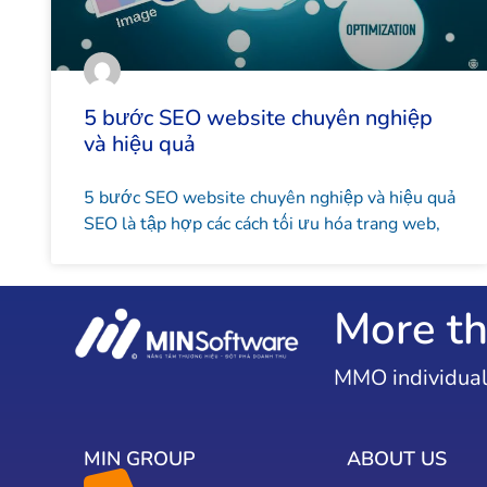
5 bước SEO website chuyên nghiệp
và hiệu quả
5 bước SEO website chuyên nghiệp và hiệu quả
SEO là tập hợp các cách tối ưu hóa trang web,
More th
MMO individual
MIN GROUP
ABOUT US