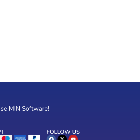
use MIN Software!
PT
FOLLOW US