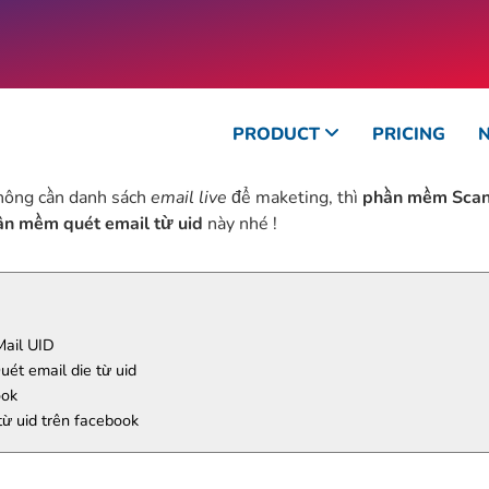
PRODUCT
PRICING
ông cần danh sách
email live
để maketing, thì
phần mềm Scan
ần mềm quét email từ uid
này nhé !
Mail UID
t email die từ uid
ook
ừ uid trên facebook