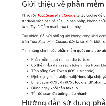
Giới thiệu về
phần mềm q
Khác với
Tool Scan Mail Cookie
là lấy cookie để q
từ danh sách bạn bè của uid bạn nhập, không nhữn
lớn, đây là điểm mạnh của tool này.
Tuy nhiên, đối với những uid không công khai dan
trên
Tool Scan Mail Cookie
, đây là sự khác biệt 
Tính năng chính của phần mềm quét email từ ui
Phần mềm quét ra mail die từ token
Có thể nhập danh sách token
, nếu trong kh
Tính năng Get Token (IOS + Android)
Định dạng xuất:
uid|email|friend|địa chỉ|ng
Email scan được đã được
lọc die
,
tự phân l
Dùng ngay
khỏi cần fake ip
Tốc độ
scan đa luồng siêu nhanh
Hướng dẫn sử dụng
phầ