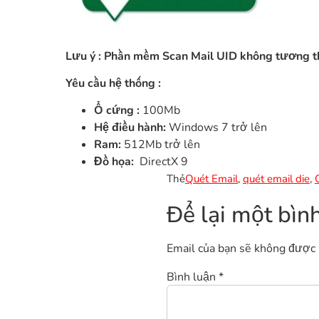
Lưu ý : Phần mềm Scan Mail UID không tương t
Yêu cầu hệ thống :
Ổ cứng :
100Mb
Hệ điều hành:
Windows 7 trở lên
Ram:
512Mb trở lên
Đồ họa:
DirectX 9
Thẻ
Quét Email
,
quét email die
,
Để lại một bìn
Email của bạn sẽ không được h
Bình luận
*