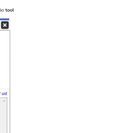
ào
tool