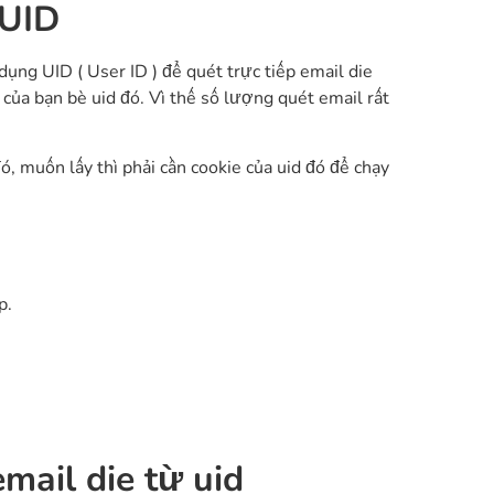
 UID
dụng UID ( User ID ) để quét trực tiếp email die
ủa bạn bè uid đó. Vì thế số lượng quét email rất
, muốn lấy thì phải cần cookie của uid đó để chạy
p.
mail die từ uid