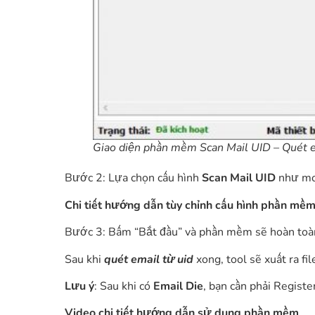
Giao diện phần mềm Scan Mail UID – Quét em
Bước 2: Lựa chọn cấu hình
Scan Mail UID
như m
Chi tiết hướng dẫn tùy chỉnh cấu hình
phần mề
Bước 3: Bấm “Bắt đầu” và phần mềm sẽ hoàn toà
Sau khi
quét email từ uid
xong, tool sẽ xuất ra fi
Lưu ý
: Sau khi có
Email Die
, bạn cần phải Registe
Video chi tiết hướng dẫn sử dụng
phần mềm