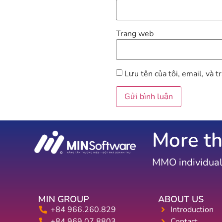
Trang web
Lưu tên của tôi, email, và t
More th
MMO individual
MIN GROUP
ABOUT US
+84 966.260.829
Introduction
+84 969.07.8803
Contact