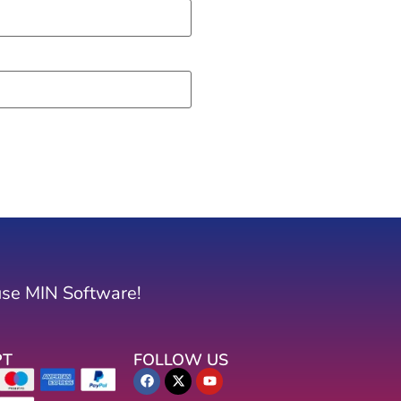
.
use MIN Software!
PT
FOLLOW US