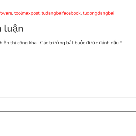
ftware
,
toolmaxpost
,
tudangbaifacebook
,
tudongdangbai
h luận
iển thị công khai.
Các trường bắt buộc được đánh dấu
*