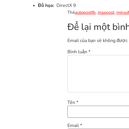
Đồ họa:
DirectX 9
Thẻ
autopostfb
,
maxpost
,
minso
Để lại một bìn
Email của bạn sẽ không được h
Bình luận
*
Tên
*
Email
*