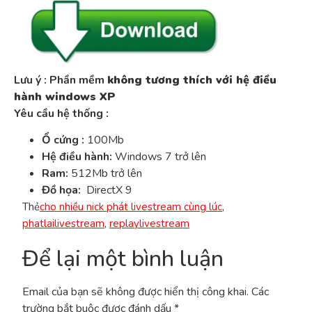
Lưu ý : Phần mềm
không tương thích với hệ điều
hành windows XP
Yêu cầu hệ thống :
Ổ cứng :
100Mb
Hệ điều hành:
Windows 7 trở lên
Ram:
512Mb trở lên
Đồ họa:
DirectX 9
Thẻ
cho nhiều nick phát livestream cùng lúc
,
phatlailivestream
,
replaylivestream
Để lại một bình luận
Email của bạn sẽ không được hiển thị công khai.
Các
trường bắt buộc được đánh dấu
*