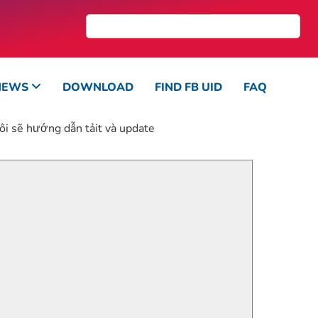
NEWS
DOWNLOAD
FIND FB UID
FAQ
ôi sẽ hướng dẫn tảit và update