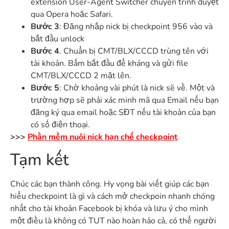
extension User-Agent Switcher chuyển trình duyệt
qua Opera hoặc Safari.
Bước 3
: Đăng nhập nick bị checkpoint 956 vào và
bắt đầu unlock
Bước 4
. Chuẩn bị CMT/BLX/CCCD trùng tên với
tài khoản. Bấm bắt đầu để kháng và gửi file
CMT/BLX/CCCD 2 mặt lên.
Bước 5
: Chờ khoảng vài phút là nick sẽ về. Một và
trường hợp sẽ phải xác minh mã qua Email nếu bạn
đăng ký qua email hoặc SĐT nếu tài khoản của bạn
có số điện thoại.
>>>
Phần mềm nuôi nick hạn chế checkpoint
Tạm kết
Chúc các bạn thành công. Hy vọng bài viết giúp các bạn
hiểu checkpoint là gì và cách mở checkpoin nhanh chóng
nhất cho tài khoản Facebook bị khóa và lưu ý cho mình
một điều là không có TUT nào hoàn hảo cả, có thể người