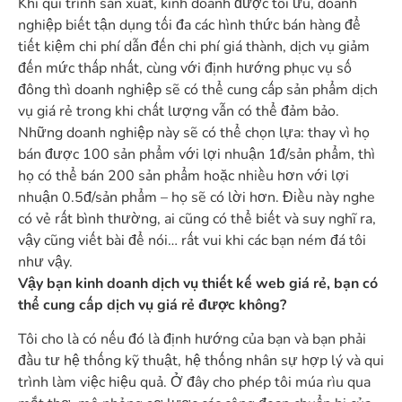
Khi qui trình sản xuất, kinh doanh được tối ưu, doanh
nghiệp biết tận dụng tối đa các hình thức bán hàng để
tiết kiệm chi phí dẫn đến chi phí giá thành, dịch vụ giảm
đến mức thấp nhất, cùng với định hướng phục vụ số
đông thì doanh nghiệp sẽ có thể cung cấp sản phẩm dịch
vụ giá rẻ trong khi chất lượng vẫn có thể đảm bảo.
Những doanh nghiệp này sẽ có thể chọn lựa: thay vì họ
bán được 100 sản phẩm với lợi nhuận 1đ/sản phẩm, thì
họ có thể bán 200 sản phẩm hoặc nhiều hơn với lợi
nhuận 0.5đ/sản phẩm – họ sẽ có lời hơn. Điều này nghe
có vẻ rất bình thường, ai cũng có thể biết và suy nghĩ ra,
vậy cũng viết bài để nói… rất vui khi các bạn ném đá tôi
như vậy.
Vậy bạn kinh doanh dịch vụ
thiết kế web giá rẻ
, bạn có
thể cung cấp dịch vụ giá rẻ được không?
Tôi cho là có nếu đó là định hướng của bạn và bạn phải
đầu tư hệ thống kỹ thuật, hệ thống nhân sự hợp lý và qui
trình làm việc hiệu quả. Ở đây cho phép tôi múa rìu qua