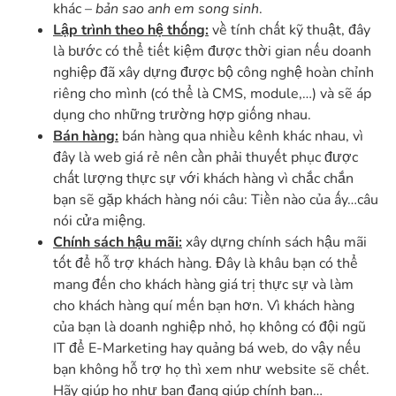
khác –
bản sao anh em song sinh
.
Lập trình theo hệ thống:
về tính chất kỹ thuật, đây
là bước có thể tiết kiệm được thời gian nếu doanh
nghiệp đã xây dựng được bộ công nghệ hoàn chỉnh
riêng cho mình (có thể là CMS, module,…) và sẽ áp
dụng cho những trường hợp giống nhau.
Bán hàng:
bán hàng qua nhiều kênh khác nhau, vì
đây là web giá rẻ nên cần phải thuyết phục được
chất lượng thực sự với khách hàng vì chắc chắn
bạn sẽ gặp khách hàng nói câu: Tiền nào của ấy…câu
nói cửa miệng.
Chính sách hậu mãi:
xây dựng chính sách hậu mãi
tốt để hỗ trợ khách hàng. Đây là khâu bạn có thể
mang đến cho khách hàng giá trị thực sự và làm
cho khách hàng quí mến bạn hơn. Vì khách hàng
của bạn là doanh nghiệp nhỏ, họ không có đội ngũ
IT để E-Marketing hay quảng bá web, do vậy nếu
bạn không hỗ trợ họ thì xem như website sẽ chết.
Hãy giúp họ như bạn đang giúp chính bạn…