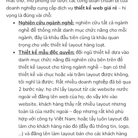
mắt thợ, mô phỏng sơ lược các công đoạn chuẩn bị của
doanh nghiệp cung cấp dịch vụ
thiết kế web giá rẻ
– hi
vọng là đúng vài chỗ:
Nghiên cứu ngành nghề:
nghiên cứu tất cả ngành
nghề để thống nhất danh mục chức năng cho mỗi
ngành, đây là khâu đầu tiên cũng là khâu quan
trọng cho việc thiết kế layout hàng loạt.
Thiết kế mẫu độc quyền:
đội ngũ thiết kế dựa vào
danh mục chức năng đã nghiên cứu bên trên để
thiết kế layout cho từng ngành nghề – bạn có thể
thiết kế vài chục hoặc vài trăm layout được không,
tôi nghĩ là được. Rất nhiều doanh nghiệp đã bỏ qua
2 bước này: họ chỉ lấy layout từ các website nước
ngoài về đăng lên web của họ, do vậy khi vào
website, khách hàng thấy rất nhiều layout nhưng
toàn là của nước ngoài – đẹp nhưng rất khó phù
hợp với công ty Việt Nam; hoặc lấy luôn layout đã
làm cho khách hàng nào đó (đầy đủ thông tin, logo,
…) và đăng lên làm layout bán cho các khách hàng