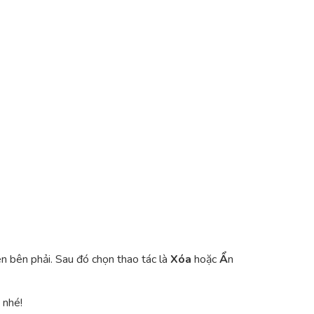
ên bên phải. Sau đó chọn thao tác là
Xóa
hoặc
Ẩ
n
 nhé!