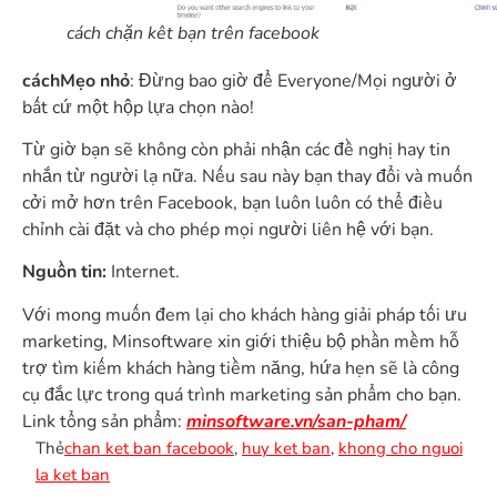
cách chặn kêt bạn trên facebook
cáchMẹo nhỏ
: Đừng bao giờ để Everyone/Mọi người ở
bất cứ một hộp lựa chọn nào!
Từ giờ bạn sẽ không còn phải nhận các đề nghị hay tin
nhắn từ người lạ nữa. Nếu sau này bạn thay đổi và muốn
cởi mở hơn trên Facebook, bạn luôn luôn có thể điều
chỉnh cài đặt và cho phép mọi người liên hệ với bạn.
Nguồn tin:
Internet.
Với mong muốn đem lại cho khách hàng giải pháp tối ưu
marketing, Minsoftware xin giới thiệu bộ phần mềm hỗ
trợ tìm kiếm khách hàng tiềm năng, hứa hẹn sẽ là công
cụ đắc lực trong quá trình marketing sản phẩm cho bạn.
Link tổng sản phẩm:
minsoftware.vn/san-pham/
Thẻ
chan ket ban facebook
,
huy ket ban
,
khong cho nguoi
la ket ban