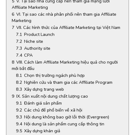
5
V. Tại sao nhà cung cấp nên tham gia mạng lưới
Affiliate Marketing
6
VI. Tại sao các nhà phân phối nên tham gia Affiliate
Marketing
7
VII. Các hình thức của Affiliate Marketing tại Việt Nam
7.1
Product Launch
7.2
Niche site
7.3
Authority site
7.4
CPA
8
VIII. Cách làm Affiliate Marketing hiệu quả cho người
mới bắt đầu
8.1
Chọn thị trường ngách phù hợp
8.2
Nghiên cứu và tham gia các Affiliate Program
8.3
Xây dựng trang web
9
IX. Sản xuất nội dung chất lượng cao
9.1
Đánh giá sản phẩm
9.2
Các chủ đề phổ biến về xã hội
9.3
Nội dung không bao giờ lỗi thời (Evergreen)
9.4
Nội dung là sản phẩm cung cấp thông tin
9.5
Xây dựng khán giả