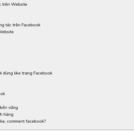
k trên Website
ng tác trên Facebook
Website
i dùng like trang Facebook
ook
m
 bền vững
ch hàng
like, comment facebook?