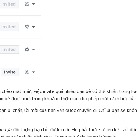
i chèo mát mái”, việc invite quá nhiều bạn bè có thể khiến trang F
bạn bè được mời trong khoảng thời gian cho phép một cách hợp lý.
bạn bị chặn, lời mời của bạn vẫn được chuyển đi. Chỉ là bạn sẽ khô
ọn lựa
đối tượng bạn bè được mời. Họ phải thực sự liên kết với đ
quả của các chiến dịch chạy Facebook Ads trong tương lai.