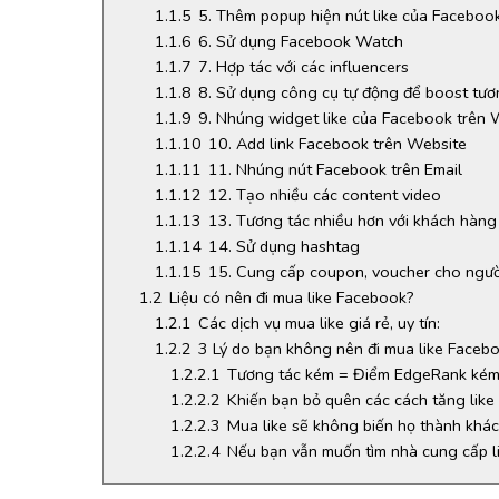
1.1.5
5. Thêm popup hiện nút like của Faceboo
1.1.6
6. Sử dụng Facebook Watch
1.1.7
7. Hợp tác với các influencers
1.1.8
8. Sử dụng công cụ tự động để boost tươ
1.1.9
9. Nhúng widget like của Facebook trên 
1.1.10
10. Add link Facebook trên Website
1.1.11
11. Nhúng nút Facebook trên Email
1.1.12
12. Tạo nhiều các content video
1.1.13
13. Tương tác nhiều hơn với khách hàng
1.1.14
14. Sử dụng hashtag
1.1.15
15. Cung cấp coupon, voucher cho ngườ
1.2
Liệu có nên đi mua like Facebook?
1.2.1
Các dịch vụ mua like giá rẻ, uy tín:
1.2.2
3 Lý do bạn không nên đi mua like Faceb
1.2.2.1
Tương tác kém = Điểm EdgeRank ké
1.2.2.2
Khiến bạn bỏ quên các cách tăng like
1.2.2.3
Mua like sẽ không biến họ thành khá
1.2.2.4
Nếu bạn vẫn muốn tìm nhà cung cấp 