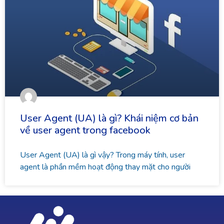
User Agent (UA) là gì? Khái niệm cơ bản
về user agent trong facebook
User Agent (UA) là gì vậy? Trong máy tính, user
agent là phần mềm hoạt động thay mặt cho người