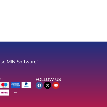
use MIN Software!
PT
FOLLOW US