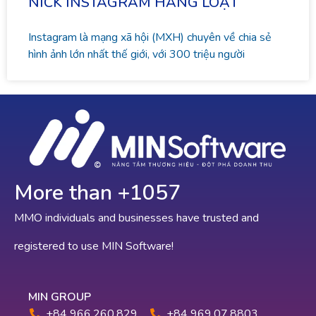
NICK INSTAGRAM HÀNG LOẠT
Instagram là mạng xã hội (MXH) chuyên về chia sẻ
hình ảnh lớn nhất thế giới, với 300 triệu người
More than +
1078
MMO individuals and businesses have trusted and
registered to use MIN Software!
MIN GROUP
+84 966.260.829
+84 969.07.8803